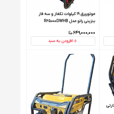
موتوربرق 19 کیلوات تکفاز و سه فاز
بنزینی راتو مدل R25000DWHB
649,000,000
افزودن به سبد
ستارتی