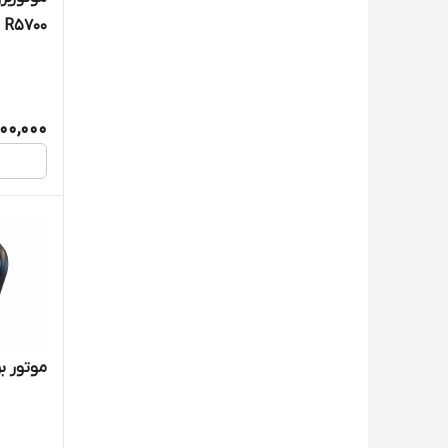
R5700
00,000
موتور برق راتو kw