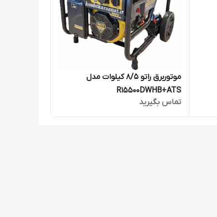
موتوربرق راتو 8/5 کیلوات مدل
R15500DWHB+ATS
تماس بگیرید