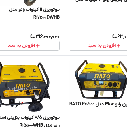
موتوربرق 11 کیلوات راتو مدل
R17500DWHB
316,000,000
63,0
افزودن به سبد
افزودن به سبد
3 مدل RATO R5500
موتوربرق 8/5 کیلوات بنزینی ا
راتو مدل R15500WHB