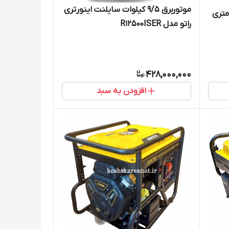
موتوربرق 9/5 کیلوات سایلنت اینورتری
پمپ آب راتو ارتفاع بالا 100 متری
راتو مدل R12500ISER
428,000,000
افزودن به سبد