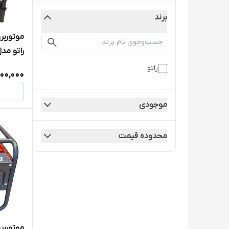
برند
راتو مدل 00 iSER
راتو
000,000
موجودی
محدوده قیمت