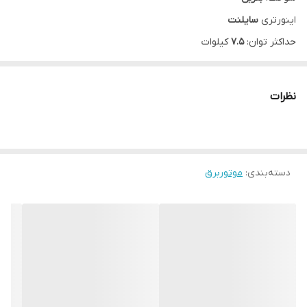
اینورتری
سایلنت
حداکثر توان:
7.5
کیلوات
توان دائم:
7.1
کیلوات
جریان خروجی:
32
آمپر
نظرات
تکفاز
50 هرتز
وزن:
105
کیلوگرم
استارتی همراه با
ریموت کنترل
دسته‌بندی
:
موتوربرق