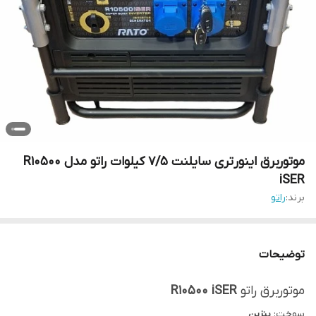
موتوربرق اینورتری سایلنت 7/5 کیلوات راتو مدل R10500
iSER
برند:
راتو
توضیحات
موتوربرق راتو
R10500 iSER
سوخت:
بنزین