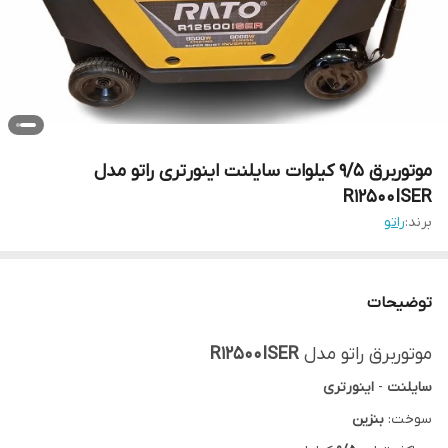
موتوربرق 9/5 کیلوات سایلنت اینورتری راتو مدل
R12500ISER
برند:
راتو
توضیحات
موتوربرق راتو مدل
R12500ISER
سایلنت
-
اینورتری
سوخت:
بنزین