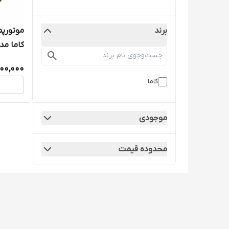
برند
کاما مدل 0THE
000,000
کاما
موجودی
محدوده قیمت