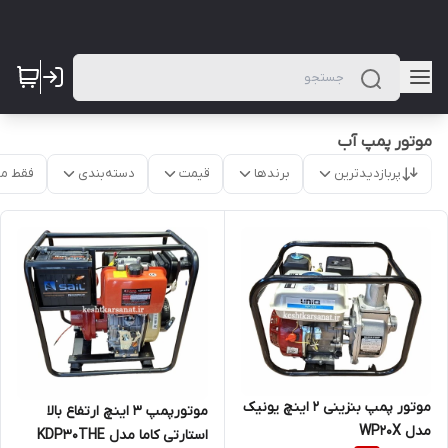
موتور پمپ آب
پربازدیدترین
برندها
قیمت
دسته‌بندی
فقط م
موتور پمپ بنزینی 2 اینچ یونیک
موتورپمپ 3 اینچ ارتفاع بالا
مدل WP20X
استارتی کاما مدل KDP30THE