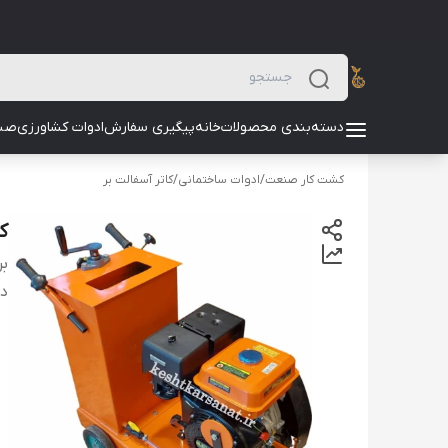
دسته‌بندی محصولات
خانه
پیگیری سفارش
ادوات کشاورزی
صن
کشت کار صنعت
/
ادوات ساختمانی
/
کاتر آسفالت بر
کا
بر
دس