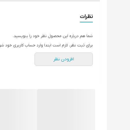
قدرت موتور
15
اسب
حجم موتور:
420
سی سی
نظرات
مشخصات شاسی کاتر
شما هم درباره این محصول نظر خود را بنویسید.
شاسی کاتر دارای
نشانگر آب
برای ثبت نظر، لازم است ابتدا وارد حساب کاربری خود شو
ضخامت ورق کف
4
میلی متر
افزودن نظر
بسیار باکیفیت