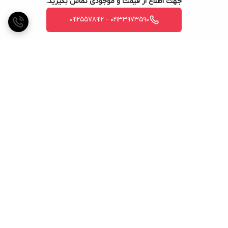
جهت اطلاع از قیمت و موجودی تماس بگیرید.
02133973590 - 09125578912
برگشت به بالا
ارسال ویژه
پشتیبانی ۲۴ ساعته