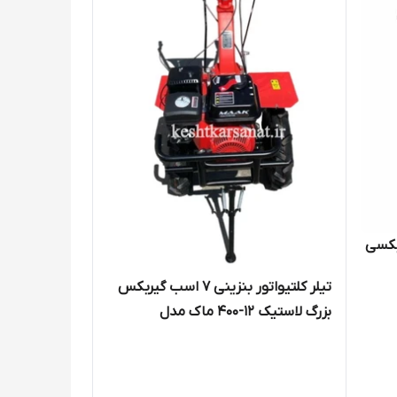
 گیربکسی
تیلر کلتیواتور بنزینی 7 اسب گیربکس
بزرگ لاستیک 12-400 ماک مدل
MG7500T (با گارد جلو)