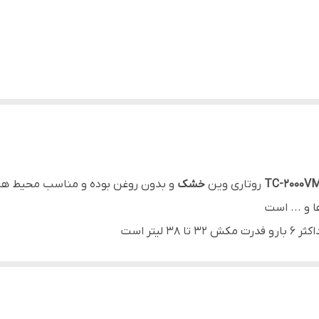
روتاری وین
خشک
و بدون روغن بوده و مناسب محیط هایی
ا و ... است
تا 38 لیتر است
شور
تایوان
می باشد.