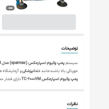
توضیحات
سیستم
پمپ وکیوم اسپارمکس (sparmax) مدل TC-2000VM
خوردگی بالا باشند مانند
دندانپزشکی
و آزمایشگاه ه
پمپ وکیوم اسپارمکس TC-2000VM
دارای فشار حداکثر 6 بار و فدرت مکش 32 
پمپ وکیوم اسپارمکس
تکفاز و با برق شهری 220 ولت راه اندازی می شود.
پمپ وکیوم اسپارمکس مدل TC-2000VM
ساخت ک
نظرات