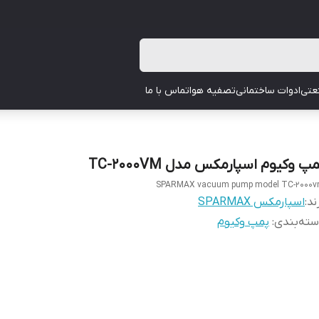
عتی
ادوات ساختمانی
تصفیه هوا
تماس با ما
پ وکیوم اسپارمکس مدل TC-2000VM
SPARMAX vacuum pump model TC-2000
ند:
اسپارمکس SPARMAX
ته‌بندی
:
پمپ وکیوم