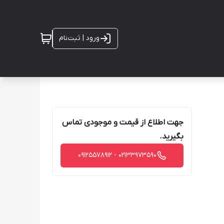
ورود | ثبت‌نام
جهت اطلاع از قیمت و موجودی تماس
بگیرید.
02133973590 - 09125578912