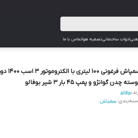
عتی
ادوات ساختمانی
تصفیه هوا
تماس با ما
سمپاش فرغونی 100 لیتری با الکتروموتور 3 اسب
سته چدن گوانژو و پمپ 45 بار 3 شیر بوفالو
ند:
بوفالو
ته‌بندی
:
سمپاش