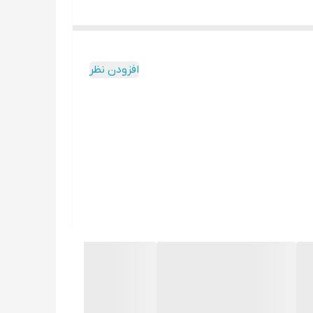
افزودن نظر
برچسب ها: #سمپاش #سمپاشفرغونی #سمپاشفرغانی #سمپاشفرقانی #سمپاش100لیتری #سمپاشصدلیتری #سمپاشزنبهای #سمپاشزمبهای #سمپاشذمبهای #سمپاشزمبهای #سمپاش45بار