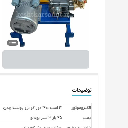
توضیحات
الکتروموتور
3 اسب 1400 دور گوانژو پوسته چدن
پمپ
45 بار 3 شیر بوفالو
شاسی و مخزن
100 لیتری و رنگ کوره ای