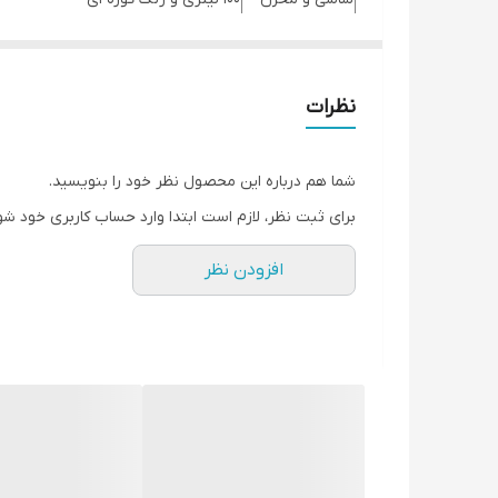
گارانتی
سلامت، کیفیت و اصالت
الکتروموتور استریم
برندی صاحب نام و قدرتمند در تولی
نظرات
باید توجه نمود الکتروموتور
1400 دور
دارای قدرت بیشتر و قیمت 
پمپ سمپاش 45 بار بوفالو
نیز در این سالها امتحان خود
شما هم درباره این محصول نظر خود را بنویسید.
همچنین شاسی دارای
رنگ کوره ای
و مخزن
100 لیتری
بسیا
برای ثبت نظر، لازم است ابتدا وارد حساب کاربری خود شو
- شلنگ و لانس به دلیل تنوع بالا لطفا جداگانه سفارش 
افزودن نظر
#پمپسمپاش #سمپاشبرقی #الکتروموتوراستریم #پمپلو