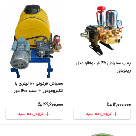
پمپ سمپاش 45 بار بوفالو مدل
رینوپاور
سمپاش فرغونی 100 لیتری با
الکتروموتور 3 اسب 1400 دور
پوسته چدن گوانژو و پمپ 45 بار
49,600,000
12,000,000
3 شیر بوفالو
افزودن به سبد
افزودن به سبد