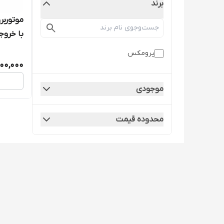
برند
0E-ATS
پرومکس
500,000
موجودی
محدوده قیمت