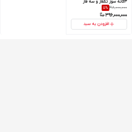
3گانه سوز تکفاز و سه فاز
418,000,000
5
%
هونامیک مدل HM14500iSR3T
396,000,000
افزودن به سبد