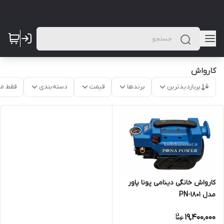
کارواش
پربازدیدترین
برندها
قیمت
دسته‌بندی
فقط م
کارواش خانگی دینامی پونا پاور
مدل PN-1801
19,400,000