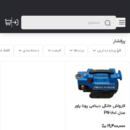
پرفشار
پربازدیدترین
برندها
قیمت
دسته‌بندی
فقط م
کارواش خانگی دینامی پونا پاور
مدل PN-1801
19,400,000