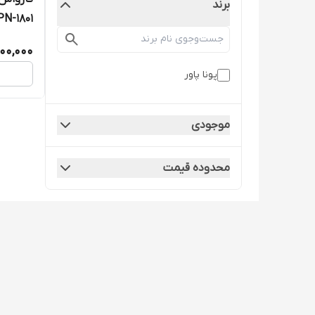
برند
PN-1801
400,000
پونا پاور
موجودی
محدوده قیمت