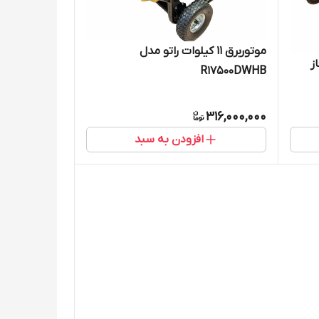
موتوربرق 11 کیلوات راتو مدل
از
R17500DWHB
316,000,000
افزودن به سبد