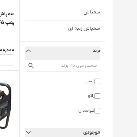
سمپاش
سمپاش ز
پمپ 45 بار ERCEN
سمپاش زنبه ای
000,000
برند
ارسن
راتو
هواسدان
موجودی