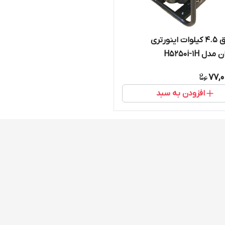
موتوربرق 4.5 کیلوات اینورتری
 H5250i-1H
77,0
افزودن به سبد