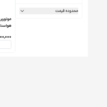
محدوده قیمت
هواسدان مدل
00,000