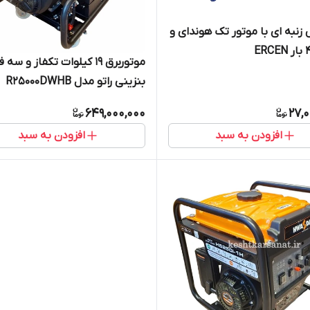
نبه ای با موتور تک هوندای و
موتوربرق 19 کیلوات تکفاز و سه ف
بنزینی راتو مدل R25000DWHB
649,000,000
27,
افزودن به سبد
افزودن به سبد