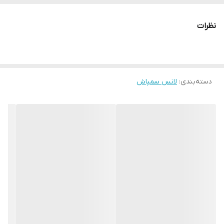
برچسب ها: #لانس #لانس_باشاک #نازل_سمپاش #نازل_سمپاشی
نظرات
دسته‌بندی
:
لانس سمپاش