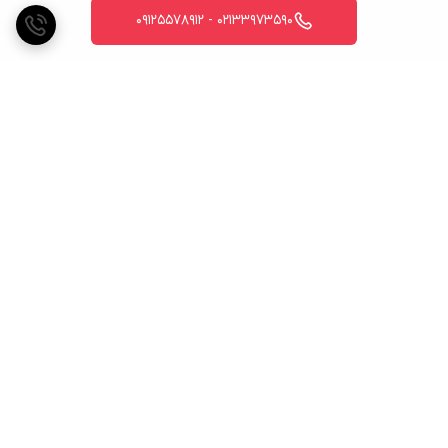
02133973590 - 09125578912
برگشت به بالا
ارسال ویژه
پشتیبانی ۲۴ ساعته