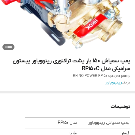
پمپ سمپاش 150 بار پشت تراکتوری رینهوپاور پیستون
سرامیکی مدل RP150C
RHINO POWER RP150 sprayer pump
برند:
رینهوپاور
توضیحات
پمپ سمپاش رینهوپاور
مدل RP150
فشار
50 بار