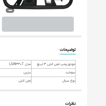
توضیحات
موتورپمپ لجن کش 3 اینچ
مدل LGW330T
سوخت
بنزین
نوع سیال
لجن کش
حداکثر دبی
60 متر مکعب بر ساعت
حداکثر ارتفاع
28 متر
نظرات
سنسور قطع کن روغن
دارد