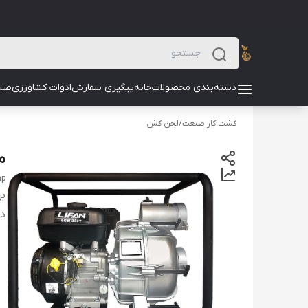
دسته‌بندی محصولات
خانه
پیگیری سفارش
ادوات کشاورزی
صن
کشت کار صنعت
/
لجن کش
مو
mp
بر
دس