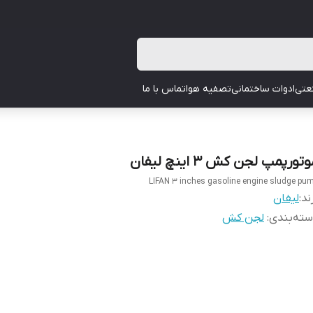
عتی
ادوات ساختمانی
تصفیه هوا
تماس با ما
تورپمپ لجن کش 3 اینچ لیفان
LIFAN 3 inches gasoline engine sludge pu
ند:
لیفان
ته‌بندی
:
لجن کش