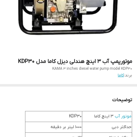
موتورپمپ آب 3 اینچ هندلی دیزل کاما مدل KDP30
KAMA 3 inches diesel water pump model KDP30
برند:
کاما
توضیحات
موتور آب
3 اینچ کاما
KDP30
حداکثر دبی
1000 لیتر بر دقیقه