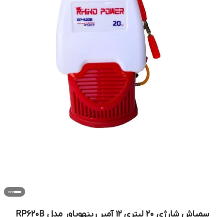
سمپاش شارژی 20 لیتری 12 آمپر رینهوپاور مدل RP620B