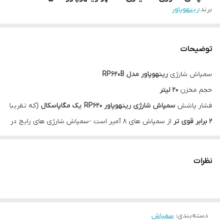
برند:
رینهوپاور
توضیحات
سمپاش شارژی
رینهوپاور مدل RP620B
حجم مخزن
20 لیتر
فشار پاشش
سمپاش شارژی رینهوپاور RP620
یک مگاپاسکال
(که تقریبا
2 برابر قوی تر
از سمپاش های 8 آمپر است -سمپاش شارژی های رایج در
بازار دارای حداکثر فشار پاشش 0.4 مگاپاسکال می باشند)
باطری
12 آمپر
نظرات
دارای 2 لانس درخت پاش و گلخانه پاش
تلسکوپی سربرنجی
(وسایل
جانبی در تصویر آخر قابل مشاهده هستند)
سمپاشی با
فشار پاشش بالا و
حداقل نیاز به تعمیر و نگهداری
دسته‌بندی
:
سمپاش
برند رینهوپاور برندی
خوشنام
در حوزه تولید انواع سمپاش می باشد