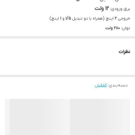
12 ولت
برق ورودی:
خروجی
2
اینچ (همراه با دو تبدیل
1/5
و
1
اینچ)
توان:
280 ولت
حداکثر آبدهی:
100
لیتر بر دقیقه
حداکثر ارتفاع عمودی:
12
متر
نظرات
دسته‌بندی
:
کفکش