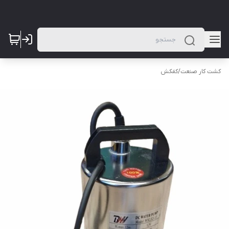
کشت کار صنعت
/
کفکش