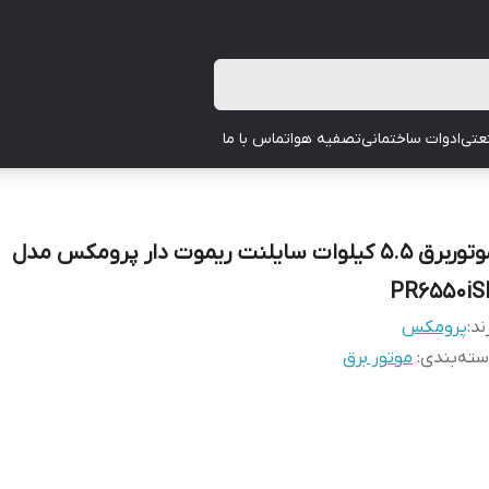
عتی
ادوات ساختمانی
تصفیه هوا
تماس با ما
موتوربرق 5.5 کیلوات سایلنت ریموت دار پرومکس مدل
PR6550iS
ند:
پرومکس
ته‌بندی
:
موتور برق