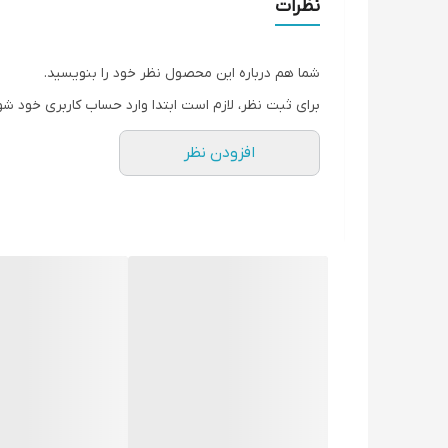
نظرات
تکفاز
وزن:
44
کیلوگرم
شما هم درباره این محصول نظر خود را بنویسید.
ابعاد: 636*415*565 میلی متر
برای ثبت نظر، لازم است ابتدا وارد حساب کاربری خود شو
راه اندازی: هندلی - استارتی - ریموت کنترل
افزودن نظر