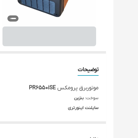
توضیحات
موتوربرق پرومکس
PR6550iSE
سوخت:
بنزین
سایلنت اینورتری
حداکثر توان:
5.5
کیلوات
توان متوسط:
5
کیلوات
جریان متوسط:
22.7
آمپر