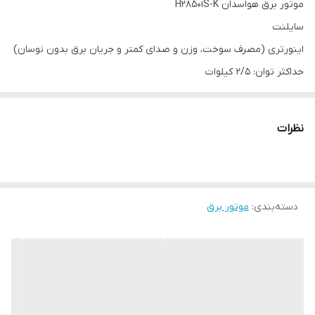
موتور برق هواسدان H2850iS-K
سایلنت
اینورتری (مصرف سوخت، وزن و صدای کمتر و جریان برق بدون نوسان)
حداکثر توان: 2/5 کیلوات
توان متوسط: 2/2 کیلوات
جریان متوسط: 9/6 آمپر
نظرات
تکفاز
وزن: 18/5 کیلوگرم
ابعاد: 49*28.5*47 سانتی متر
دسته‌بندی
:
موتور برق