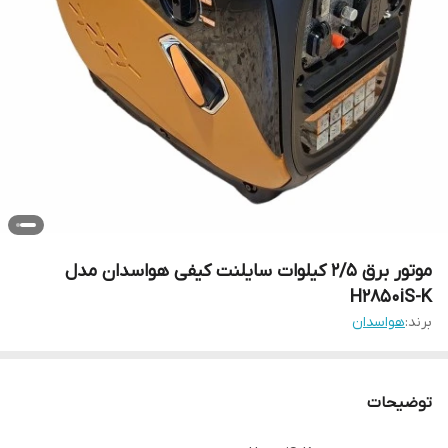
موتور برق 2/5 کیلوات سایلنت کیفی هواسدان مدل
H2850iS-K
برند:
هواسدان
توضیحات