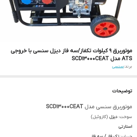
موتوربرق 9 کیلوات تکفاز/سه فاز دیزل سنسی با خروجی
ATS مدل SCD13000CEAT
برند:
سنسی
توضیحات
موتوربرق سنسی مدل
SCD13000CEAT
سوخت:
دیزل
(گازوئیل)
استارتی
جریان:
تک فاز / سه فاز