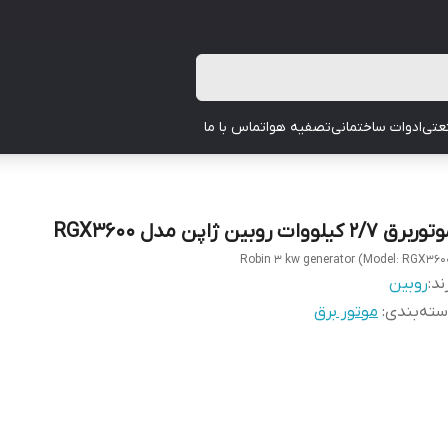
عتی
ادوات ساختمانی
تصفیه هوا
تماس با ما
برق 2/7 کیلووات روبین ژاپن مدل RGX3600
Robin 3 kw generator (Model: RGX360
ند:
روبین
ته‌بندی
:
موتور برق