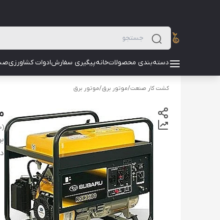
دسته‌بندی محصولات
خانه
پیگیری سفارش
ادوات کشاورزی
صن
کشت کار صنعت
/
موتور برق
/
موتور برق
موتور
0)
بر
دس