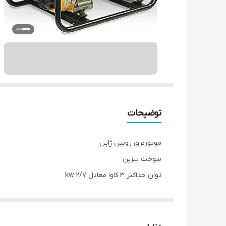
توضیحات
موتوربرق روبین ژاپن
سوخت بنزین
توان حداکثر 3 کاوا معادل 2/7 kw
حداکثر جریان 10/9A