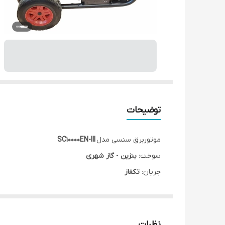
توضیحات
موتوربرق سنسی مدل
SC10000EN-III
سوخت:
بنزین
-
گاز شهری
جریان:
تکفاز
حداکثر توان: بنزین
8/5
کیلوات - گاز شهری
6/5
کیلوات
توان متوسط: بنزین:
8
کیلوات - گاز شهری
6
کیلوات
جریان متوسط: بنزین
34.8
آمپر - گاز شهری
26.1
آمپر
نظرات