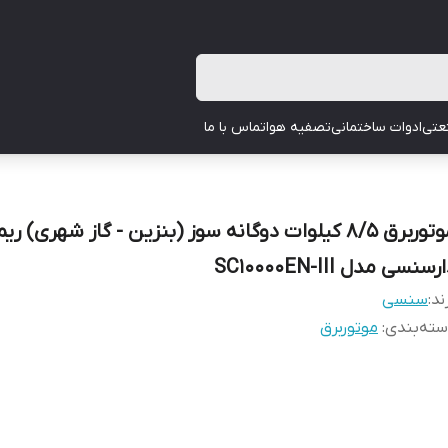
عتی
ادوات ساختمانی
تصفیه هوا
تماس با ما
موتوربرق 8/5 کیلوات دوگانه سوز (بنزین - گاز شهری) ر
رسنسی مدل SC10000EN-III
ند:
سنسی
ته‌بندی
:
موتوربرق