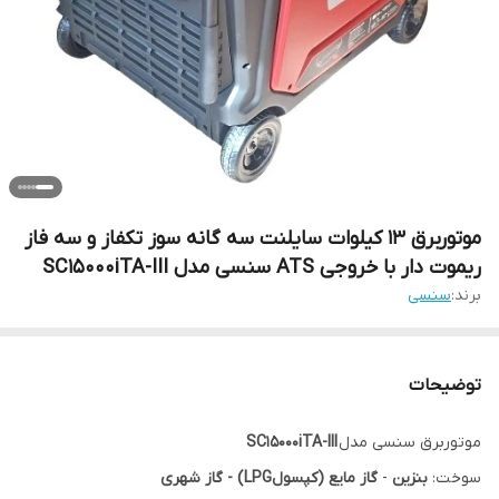
موتوربرق 13 کیلوات سایلنت سه گانه سوز تکفاز و سه فاز
ریموت دار با خروجی ATS سنسی مدل SC15000iTA-III
برند:
سنسی
توضیحات
موتوربرق سنسی مدل
SC15000iTA-III
سوخت:
بنزین
-
گاز مایع (کپسولLPG) - گاز شهری