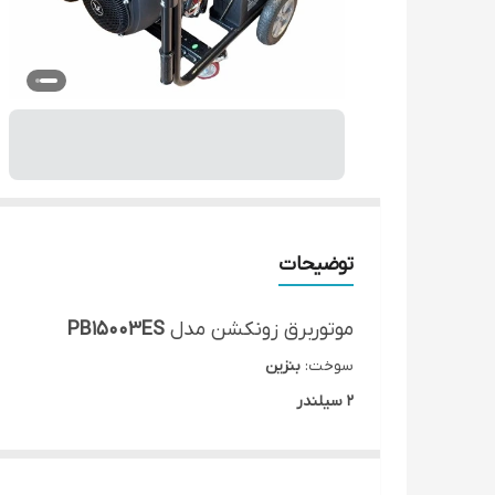
توضیحات
موتوربرق زونکشن مدل
PB15003ES
سوخت:
بنزین
2 سیلندر
حجم موتور:
750 سی سی
ریموتدار
- استارتی