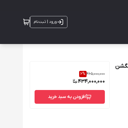
ورود | ثبت‌نام
زونگشن
6
%
465,000,000
434,000,000
افزودن به سبد خرید