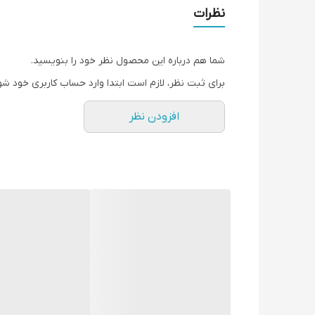
حداکثر توان:
12.5
کیلوات
نظرات
توان متوسط:
12
کیلوات
جریان :
تکفاز / سه فاز
(قابلیت سوئیچ)
شما هم درباره این محصول نظر خود را بنویسید.
سنسور روغن
برای ثبت نظر، لازم است ابتدا وارد حساب کاربری خود شو
مجهز به
AVR
افزودن نظر
سیم پیچ
صددرصد مس
زونکشن
برند صادرات اروپا چین با کیفیتی فوق العاده می