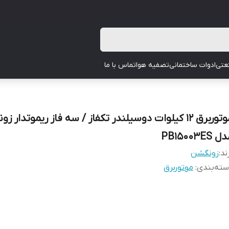
عتی
ادوات ساختمانی
تصفیه هوا
تماس با ما
موتوربرق 12 کیلوات دوسیلندر تکفاز / سه فاز ریموتدار 
 PB15003ES
ند:
زونگشن
ته‌بندی
:
موتوربرق