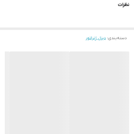
سوخت:
دیزل
نظرات
سایلنت
موتور:
6 سیلندر - آب خنک
- 1500 دور
مخزن روغن: 16.4 لیتر
دسته‌بندی
:
دیزل ژنراتور
ابعاد : طول (3000 سانتی متر) - عرض (1100 سانتی متر) - ارتفاع (1800
سانتی متر)
وزن:
1820
کیلوگرم
کوبله فابریک (کارخانه سنسی)
3 سال گارانتی
شرکتی