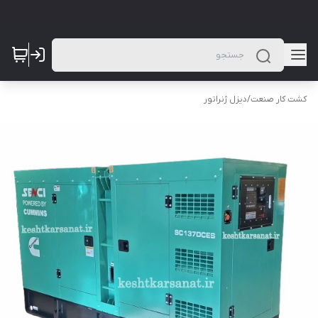
کشت کار صنعت
/
دیزل ژنراتور