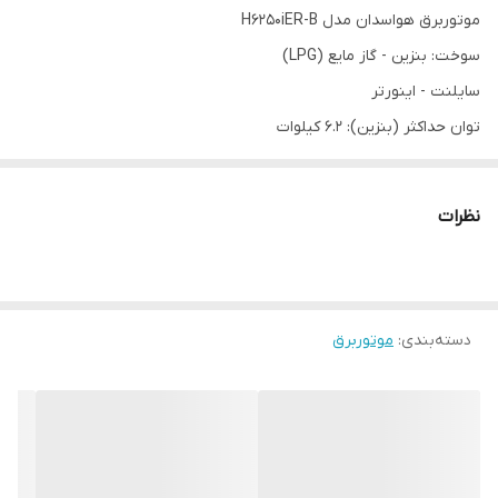
موتوربرق هواسدان مدل H6250iER-B
سوخت: بنزین - گاز مایع (LPG)
سایلنت - اینورتر
توان حداکثر (بنزین): 6.2 کیلوات
توان متوسط (بنزین): 5 کیلوات
توان متوسط (LPG): 4.5 کیلوات
نظرات
جریان تکفاز
وزن: 40 کیلوگرم
استارتی
دسته‌بندی
:
موتوربرق
هواسدان جزو برترین برندهای حال حاضر می باشد
کارکردی بسیار نرم و کم صدا