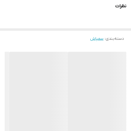
نظرات
با مقایسه شاسی، مخزن، کوله طبی و پمپ سمپاش لانسی موتوری ماک
نسبت به برندهای موجود در بازار کیفیت بالای آن به وضوح قابل
مشاهده می باشد
دسته‌بندی
:
سمپاش
سمپاش لانسی ماک