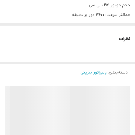
حجم موتور:
212
سی سی
حداکثر سرعت:
3600
دور بر دقیقه
1 سال گارانتی شرکتی
سنسی
از برندترین کارخانه های چین، که دارای نمایندگی در
9 کشور دنیا
و
نظرات
دارنده
مجوز های
انگلستان
می باشد
دسته‌بندی
:
ویبراتور بنزینی