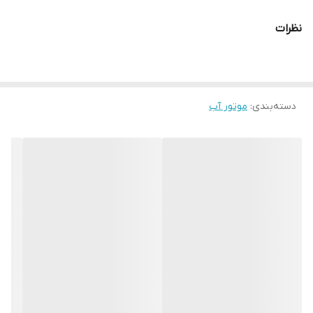
خروجی:
3
اینچ
نظرات
وزن:
36
کیلوگرم
برگه
گارانتی 1 سال شرکتی
دسته‌بندی
:
موتور آب