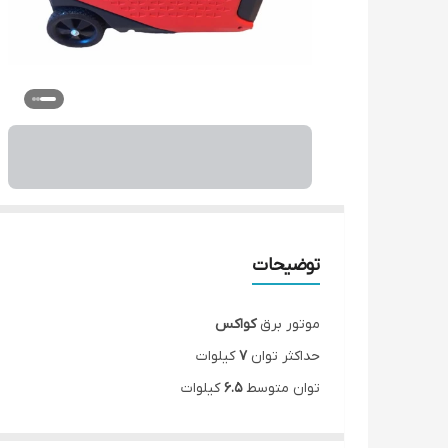
توضیحات
موتور برق
کواکس
حداکثر توان
7
کیلوات
توان متوسط
6.5
کیلوات
اینورتر
: تکنولوژی جدید اینورتر
کاهش مصرف سوخت
،
ج