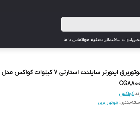
عتی
ادوات ساختمانی
تصفیه هوا
تماس با ما
موتوربرق اینورتر سایلنت استارتی 7 کیلوات کواکس مدل
CG8800
ند:
کواکس
ته‌بندی
:
موتور برق