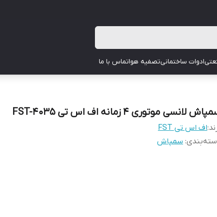
عتی
ادوات ساختمانی
تصفیه هوا
تماس با ما
پاش لانسی موتوری 4 زمانه اف اس تی FST-4035
ند:
اف اس تی FST
ته‌بندی
:
سمپاش