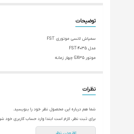
توضیحات
سمپاش لانسی موتوری FST
مدل FST-4035
موتور GX35 چهار زمانه
حجم مخزن 25 لیتر
دبی خروجی: 3-8 لیتر بر دقیقه
فشار پاشش: 15 - 25 بار
نظرات
وزن: 14kg
شما هم درباره این محصول نظر خود را بنویسید.
برای ثبت نظر، لازم است ابتدا وارد حساب کاربری خود شو
افزودن نظر