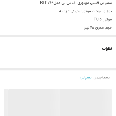
سمپاش لانسی موتوری اف س تی مدلFST-768
نوع و سوخت موتور: بنزینی 2 زمانه
موتور TU26
حجم مخزن 25 لیتر
دبی خروجی:3-8 لیتر بر دقیقه
فشار پاشش: 15 - 25 بار
نظرات
وزن: 9kg
دسته‌بندی
:
سمپاش