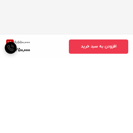
19,550,000
6
%
افزودن به سبد خرید
18,250,000
برگشت به بالا