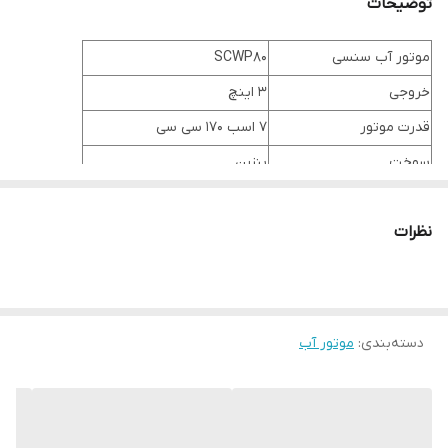
توضیحات
موتور آب سنسی
SCWP80
خروجی
3 اینچ
قدرت موتور
7 اسب 170 سی سی
سوخت
بنزین
حداکثر ارتفاع مکش
7 متر
نظرات
حداکثر ارتفاع عمودی
30 متر
حداکثر دبی آبدهی
55 متر مکعب بر ساعت
وزن
25 کیلوگرم
گارانتی
1 سال شرکتی
دسته‌بندی
:
موتور آب
اگر به دنبال موتور آب بسیار باکیفیت و داراری گارانتی شرکتی معتبر می
باشید بدون شک موتور آب
سنسی
انتخابی بی نظیر می باشد