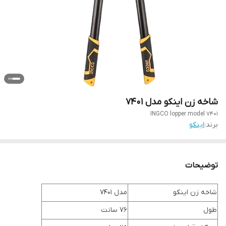
شاخه زن اینکو مدل 7401
INGCO lopper model 7401
برند:
اینکو
توضیحات
شاخه زن اینکو
مدل 7401
طول
76 سانت