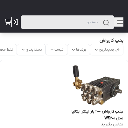
پمپ کارواش
جدیدترین
برندها
قیمت
دسته‌بندی
فقط محص
پمپ کارواش 200 بار اینتر ایتالیا
مدل WS201
تماس بگیرید