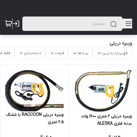
ویبره دریلی
پربازدیدترین
برندها
قیمت
دسته‌بندی
فقط م
ویبره دریلی RACCOON با شلنگ
ویبره دریلی 2 متری 1600 وات
2.5 متری
بدنه فلزی ALESKA