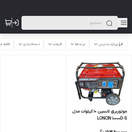
پربازدیدترین
برندها
قیمت
دسته‌بندی
فقط م
موتوربرق لانسین 10 کیلوات مدل
LONCIN 10000D-S